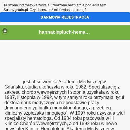
Ta strona internetowa została utworzona bezpłatnie pod adresem
Stronygratis.pl
. Czy chcesz też mieć własną stronę?
DARMOWA REJESTRACJA
hannaciepluch-hematolog
jest absolwentką Akademii Medycznej w
Gdańsku, studia ukończyła w roku 1982. Specjalizację z
zakresu chorób wewnętrznych I stopnia uzyskała w roku
1987, II stopnia w 1992, w tym samym roku otrzymała
tytuł
doktora nauk medycznych na podstawie pracy
„Immunofenotyp białka monoklonalnego, a przebieg
kliniczny szpiczaka mnogiego”. W 1997 roku uzyskała tytuł
specjalisty hematologa. Od 1984 roku pracowała w III
Klinice Chorób Wewnętrznych, a od 1992 roku w nowo
powstałej Klinice Hematologii Akademii Medycznej w